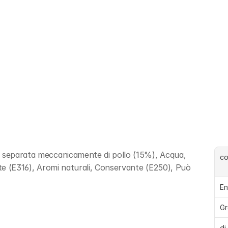
e separata meccanicamente di pollo (15%), Acqua, 
c
nte (E316), Aromi naturali, Conservante (E250), Può 
En
Gr
di