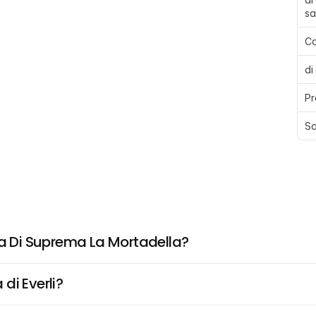
sa
Ca
di
Pr
Sa
na Di Suprema La Mortadella?
di Everli?