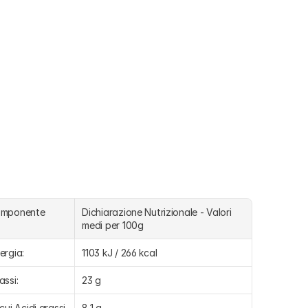
omponente
Dichiarazione Nutrizionale - Valori 
medi per 100g
ergia:
1103 kJ / 266 kcal
assi:
23 g
 cui Acidi grassi 
8,1 g