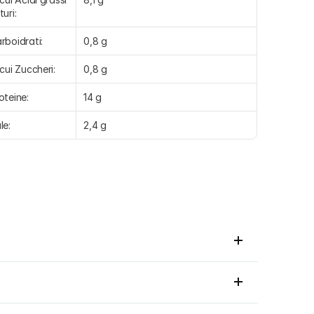
turi:
rboidrati:
0,8 g
 cui Zuccheri:
0,8 g
oteine:
14 g
le:
2,4 g