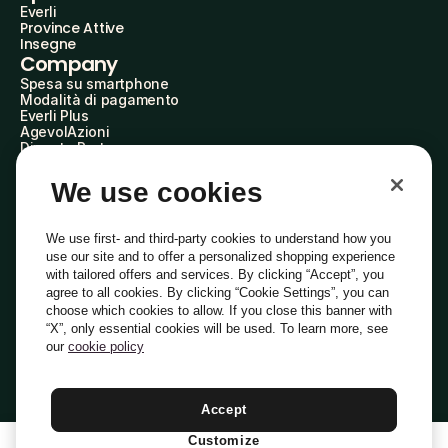
Everli
Province Attive
Insegne
Company
Spesa su smartphone
Modalità di pagamento
Everli Plus
AgevolAzioni
Diventa Partner
Advertise with Us
Everli Shoppers
We use cookies
About Us
Scopri chi siamo
Everli News
We use first- and third-party cookies to understand how you
Domande frequenti
use our site and to offer a personalized shopping experience
Lavora con noi
with tailored offers and services. By clicking “Accept”, you
Diventa Shopper
agree to all cookies. By clicking “Cookie Settings”, you can
Investitori
choose which cookies to allow. If you close this banner with
Privacy
Cookie
Preferenze Cookie
“X”, only essential cookies will be used. To learn more, see
Termini e Condizioni
Codice Etico
our
cookie policy
Indirizzo PEC: everli@pec.it - indirizzo DPO: dpo@everli.com
Copyright © 2014-2026 Everli Global Inc.
Italiano
Accept
Customize