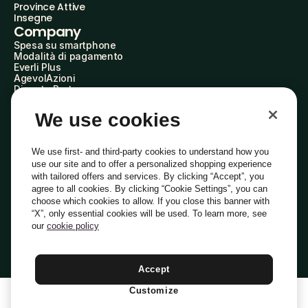
Province Attive
Insegne
Company
Spesa su smartphone
Modalità di pagamento
Everli Plus
AgevolAzioni
Diventa Partner
Advertise with Us
Everli Shoppers
We use cookies
About Us
Scopri chi siamo
Everli News
We use first- and third-party cookies to understand how you
Domande frequenti
use our site and to offer a personalized shopping experience
Lavora con noi
with tailored offers and services. By clicking “Accept”, you
Diventa Shopper
agree to all cookies. By clicking “Cookie Settings”, you can
Investitori
choose which cookies to allow. If you close this banner with
Privacy
Cookie
Preferenze Cookie
“X”, only essential cookies will be used. To learn more, see
Termini e Condizioni
Codice Etico
our
cookie policy
Indirizzo PEC: everli@pec.it - indirizzo DPO: dpo@everli.com
Copyright © 2014-2026 Everli Global Inc.
Italiano
Accept
Customize
1
Aggiungi Al Carrello