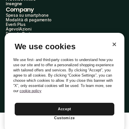
Insegne
Company
Spesa su smartphone
Modalità di pagamento
Everli Plus
AgevolAzioni
Diventa Partner
Advertise with Us
Everli Shoppers
We use cookies
About Us
Scopri chi siamo
Everli News
We use first- and third-party cookies to understand how you
Domande frequenti
use our site and to offer a personalized shopping experience
Lavora con noi
with tailored offers and services. By clicking “Accept”, you
Diventa Shopper
agree to all cookies. By clicking “Cookie Settings”, you can
Investitori
choose which cookies to allow. If you close this banner with
Privacy
Cookie
Preferenze Cookie
“X”, only essential cookies will be used. To learn more, see
Termini e Condizioni
Codice Etico
our
cookie policy
Indirizzo PEC: everli@pec.it - indirizzo DPO: dpo@everli.com
Copyright © 2014-2026 Everli Global Inc.
Italiano
Accept
Customize
1
Aggiungi Al Carrello