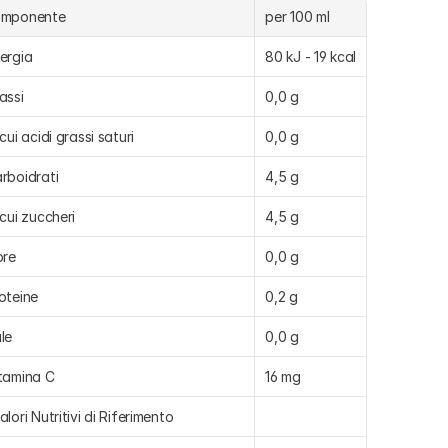
omponente
per 100 ml
ergia
80 kJ - 19 kcal
assi
0,0 g
 cui acidi grassi saturi
0,0 g
rboidrati
4,5 g
 cui zuccheri
4,5 g
bre
0,0 g
oteine
0,2 g
le
0,0 g
tamina C
16 mg
alori Nutritivi di Riferimento