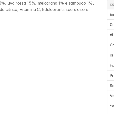
 23%, uva rossa 15%, melagrana 1% e sambuco 1%, 
c
do citrico, Vitamina C, Edulcoranti: sucralosio e 
En
Gr
di
Ca
di
Fi
Pr
Sa
Vi
*V