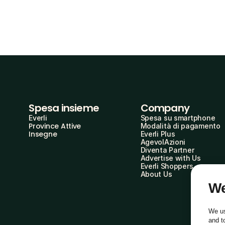
Spesa insieme
Company
Everli
Spesa su smartphone
Province Attive
Modalità di pagamento
Insegne
Everli Plus
AgevolAzioni
Diventa Partner
Advertise with Us
Everli Shoppers
About Us
We
We us
and t