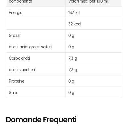
componente
Valori medi per 100 ml:
Energia
137 kJ
32 kcal
Grassi
0 g
di cui acidi grassi saturi
0 g
Carboidrati
7,3 g
di cui zuccheri
7,3 g
Proteine
0 g
Sale
0 g
Domande Frequenti