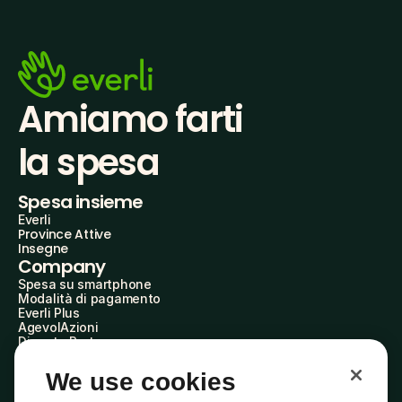
Amiamo farti
la spesa
Spesa insieme
Everli
Province Attive
Insegne
Company
Spesa su smartphone
Modalità di pagamento
Everli Plus
AgevolAzioni
Diventa Partner
Advertise with Us
Everli Shoppers
We use cookies
About Us