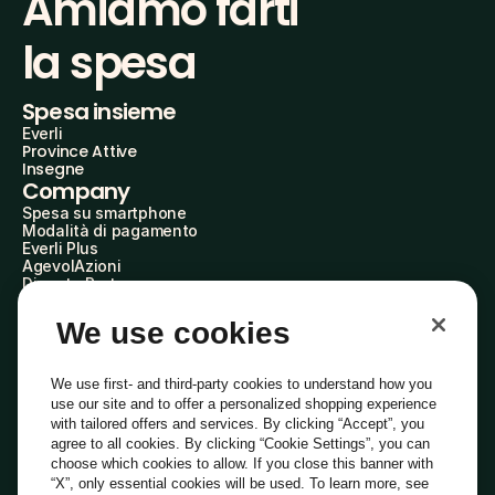
Amiamo farti
la spesa
Spesa insieme
Everli
Province Attive
Insegne
Company
Spesa su smartphone
Modalità di pagamento
Everli Plus
AgevolAzioni
Diventa Partner
Advertise with Us
Everli Shoppers
We use cookies
About Us
Scopri chi siamo
Everli News
We use first- and third-party cookies to understand how you
Domande frequenti
use our site and to offer a personalized shopping experience
Lavora con noi
with tailored offers and services. By clicking “Accept”, you
Diventa Shopper
agree to all cookies. By clicking “Cookie Settings”, you can
Investitori
choose which cookies to allow. If you close this banner with
Privacy
Cookie
Preferenze Cookie
“X”, only essential cookies will be used. To learn more, see
Termini e Condizioni
Codice Etico