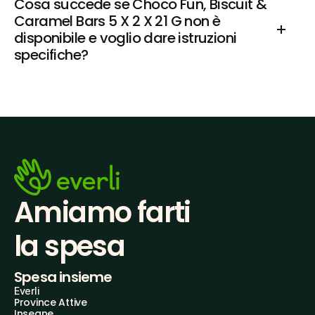
Cosa succede se Choco Fun, Biscuit & 
Caramel Bars 5 X 2 X 21 G non è 
disponibile e voglio dare istruzioni 
specifiche?
Amiamo farti
la spesa
Spesa insieme
Everli
Province Attive
Insegne