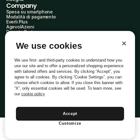
Company
Spesa su smartphone
Modalità di pagamento
Everli Plus
AgevolAzioni
Diventa Partner
Advertise with Us
Everli Shoppers
We use cookies
About Us
Scopri chi siamo
Everli News
We use first- and third-party cookies to understand how you
Domande frequenti
use our site and to offer a personalized shopping experience
Lavora con noi
with tailored offers and services. By clicking “Accept”, you
Diventa Shopper
agree to all cookies. By clicking “Cookie Settings”, you can
Investitori
choose which cookies to allow. If you close this banner with
Privacy
Cookie
Preferenze Cookie
“X”, only essential cookies will be used. To learn more, see
Termini e Condizioni
Codice Etico
our
cookie policy
Indirizzo PEC: everli@pec.it - indirizzo DPO: dpo@everli.com
Copyright © 2014-2026 Everli Global Inc.
Italiano
Accept
Customize
1
Aggiungi Al Carrello