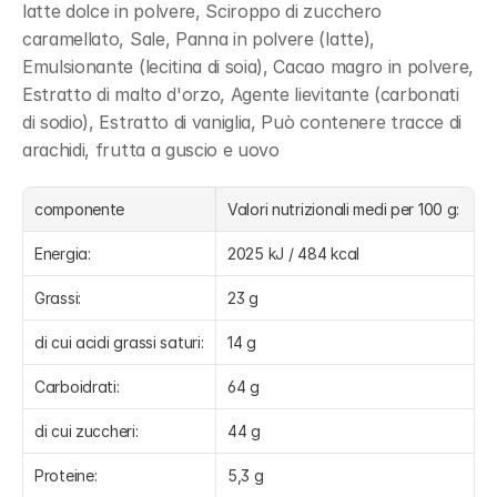
latte dolce in polvere, Sciroppo di zucchero 
caramellato, Sale, Panna in polvere (latte), 
Emulsionante (lecitina di soia), Cacao magro in polvere, 
Estratto di malto d'orzo, Agente lievitante (carbonati 
di sodio), Estratto di vaniglia, Può contenere tracce di 
arachidi, frutta a guscio e uovo
componente
Valori nutrizionali medi per 100 g:
Energia:
2025 kJ / 484 kcal
Grassi:
23 g
di cui acidi grassi saturi:
14 g
Carboidrati:
64 g
di cui zuccheri:
44 g
Proteine:
5,3 g