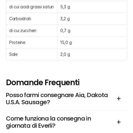
di cui acidi grassi saturi
5,3 g
Carboidrati
3,2 g
di cui zuccheri
0,7 g
Proteine
15,0 g
Sale
2,0 g
Domande Frequenti
Posso farmi consegnare Aia, Dakota 
U.S.A. Sausage?
Come funziona la consegna in 
giornata di Everli?