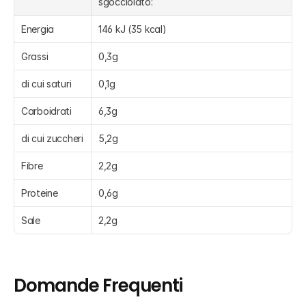
sgocciolato: 
Energia
146 kJ (35 kcal)
Grassi
0,3g
di cui saturi
0,1g
Carboidrati
6,3g
di cui zuccheri
5,2g
Fibre
2,2g
Proteine
0,6g
Sale
2,2g
Domande Frequenti