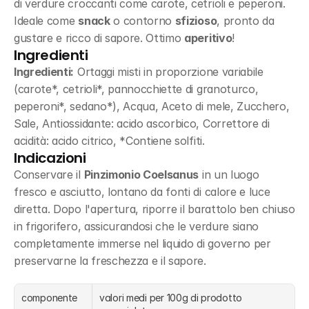
di verdure croccanti come carote, cetrioli e peperoni. 
Ideale come 
snack
 o contorno 
sfizioso
, pronto da 
gustare e ricco di sapore. Ottimo 
aperitivo
!
Ingredienti
Ingredienti:
 Ortaggi misti in proporzione variabile 
(carote*, cetrioli*, pannocchiette di granoturco, 
peperoni*, sedano*), Acqua, Aceto di mele, Zucchero, 
Sale, Antiossidante: acido ascorbico, Correttore di 
acidità: acido citrico, *Contiene solfiti.
Indicazioni
Conservare il 
Pinzimonio Coelsanus
 in un luogo 
fresco e asciutto, lontano da fonti di calore e luce 
diretta. Dopo l'apertura, riporre il barattolo ben chiuso 
in frigorifero, assicurandosi che le verdure siano 
completamente immerse nel liquido di governo per 
preservarne la freschezza e il sapore.
componente
valori medi per 100g di prodotto 