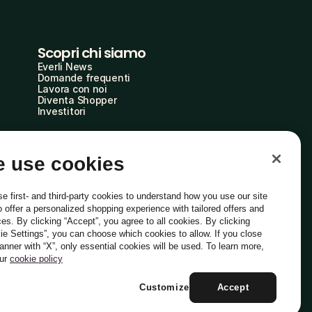
Scopri chi siamo
Everli News
Domande frequenti
Lavora con noi
Diventa Shopper
Investitori
 use cookies
e first- and third-party cookies to understand how you use our site
o offer a personalized shopping experience with tailored offers and
ces. By clicking “Accept”, you agree to all cookies. By clicking
ie Settings”, you can choose which cookies to allow. If you close
Italiano
banner with “X”, only essential cookies will be used. To learn more,
our
cookie policy
Customize
Accept