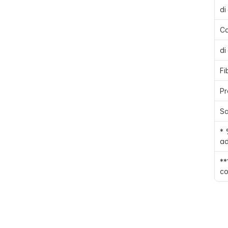
di
Ca
di
Fi
Pr
Sa
* 
ad
**
co