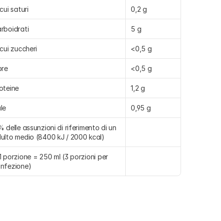
 cui saturi
0,2 g
rboidrati
5 g
 cui zuccheri
<0,5 g
bre
<0,5 g
oteine
1,2 g
le
0,95 g
% delle assunzioni di riferimento di un 
ulto medio (8400 kJ / 2000 kcal)
1 porzione = 250 ml (3 porzioni per 
nfezione)