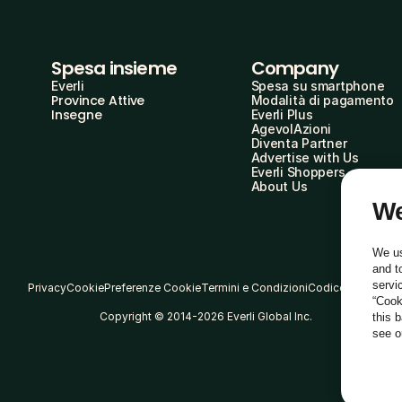
Spesa insieme
Company
Everli
Spesa su smartphone
Province Attive
Modalità di pagamento
Insegne
Everli Plus
AgevolAzioni
Diventa Partner
Advertise with Us
Everli Shoppers
About Us
We
We us
and t
servi
Privacy
Cookie
Preferenze Cookie
Termini e Condizioni
Codice Etico
“Cook
Copyright © 2014-2026 Everli Global Inc.
this 
see 