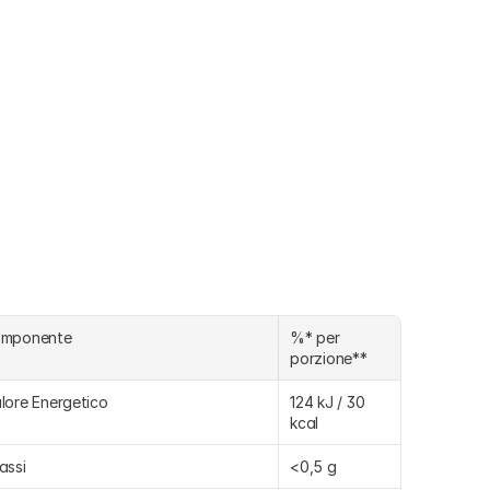
omponente
%* per 
porzione**
lore Energetico
124 kJ / 30 
kcal
assi
<0,5 g