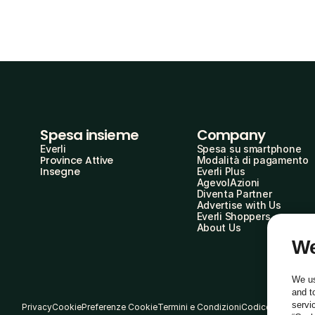
Spesa insieme
Company
Everli
Spesa su smartphone
Province Attive
Modalità di pagamento
Insegne
Everli Plus
AgevolAzioni
Diventa Partner
Advertise with Us
Everli Shoppers
About Us
We
We us
and t
servi
Privacy
Cookie
Preferenze Cookie
Termini e Condizioni
Codice Etico