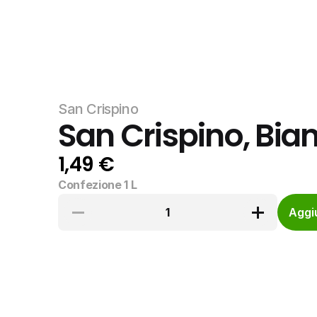
San Crispino
San Crispino, Bian
1,49 €
Confezione 1 L
1
Aggiu