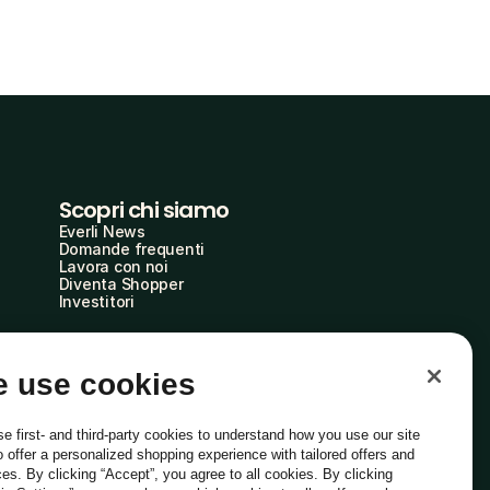
Scopri chi siamo
Everli News
Domande frequenti
Lavora con noi
Diventa Shopper
Investitori
 use cookies
e first- and third-party cookies to understand how you use our site
o offer a personalized shopping experience with tailored offers and
ces. By clicking “Accept”, you agree to all cookies. By clicking