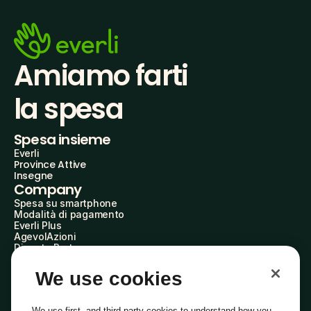
Amiamo farti
la spesa
Spesa insieme
Everli
Province Attive
Insegne
Company
Spesa su smartphone
Modalità di pagamento
Everli Plus
AgevolAzioni
Diventa Partner
Advertise with Us
Everli Shoppers
We use cookies
About Us
Scopri chi siamo
Everli News
We use first- and third-party cookies to understand how you