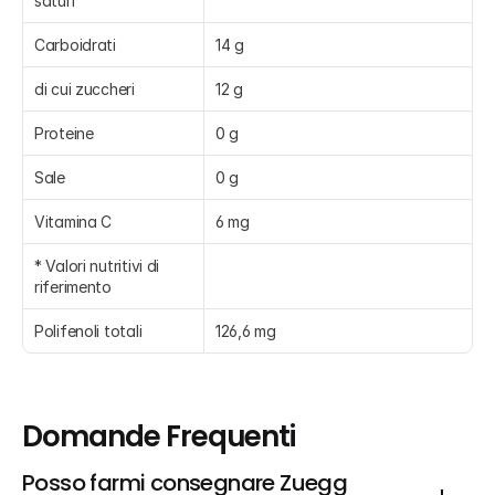
saturi
Carboidrati
14 g
di cui zuccheri
12 g
Proteine
0 g
Sale
0 g
Vitamina C
6 mg
* Valori nutritivi di 
riferimento
Polifenoli totali
126,6 mg
Domande Frequenti
Posso farmi consegnare Zuegg 