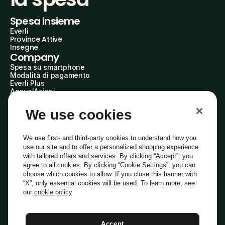
Spesa insieme
Everli
Province Attive
Insegne
Company
Spesa su smartphone
Modalità di pagamento
Everli Plus
AgevolAzioni
Diventa Partner
Advertise with Us
We use cookies
Everli Shoppers
About Us
Scopri chi siamo
We use first- and third-party cookies to understand how you
Everli News
use our site and to offer a personalized shopping experience
Domande frequenti
with tailored offers and services. By clicking “Accept”, you
Lavora con noi
agree to all cookies. By clicking “Cookie Settings”, you can
Diventa Shopper
choose which cookies to allow. If you close this banner with
Investitori
“X”, only essential cookies will be used. To learn more, see
Privacy
Cookie
Preferenze Cookie
Termini e Condizioni
Codice Etico
our
cookie policy
Copyright © 2014-2026 Everli Global Inc.
Italiano
Accept