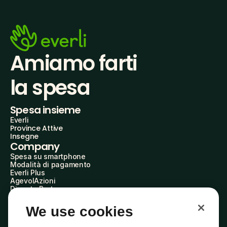
Amiamo farti
la spesa
Spesa insieme
Everli
Province Attive
Insegne
Company
Spesa su smartphone
Modalità di pagamento
Everli Plus
AgevolAzioni
Diventa Partner
Advertise with Us
Everli Shoppers
We use cookies
About Us
Scopri chi siamo