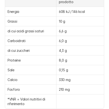
prodotto
Energia
608 kJ / 146 kcal
Grassi
10 g
di cui acidi grassi saturi
6,6 g
Carboidrati
6,0 g
di cui zuccheri
4,3 g
Proteine
8,0 g
Sale
0,15 g
Calcio
330 mg
Fosforo
210 mg
*VNR = Valori nutritivi di 
riferimento