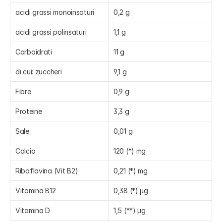
acidi grassi monoinsaturi
0,2 g
acidi grassi polinsaturi
1,1 g
Carboidrati
11 g
di cui: zuccheri
9,1 g
Fibre
0,9 g
Proteine
3,3 g
Sale
0,01 g
Calcio
120 (*) mg
Riboflavina (Vit B2)
0,21 (*) mg
Vitamina B12
0,38 (*) µg
Vitamina D
1,5 (**) µg