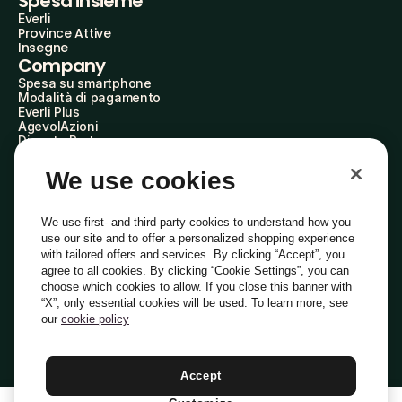
Spesa insieme
Everli
Province Attive
Insegne
Company
Spesa su smartphone
Modalità di pagamento
Everli Plus
AgevolAzioni
Diventa Partner
Advertise with Us
Everli Shoppers
We use cookies
About Us
Scopri chi siamo
Everli News
We use first- and third-party cookies to understand how you
Domande frequenti
use our site and to offer a personalized shopping experience
Lavora con noi
with tailored offers and services. By clicking “Accept”, you
Diventa Shopper
agree to all cookies. By clicking “Cookie Settings”, you can
Investitori
choose which cookies to allow. If you close this banner with
Privacy
Cookie
Preferenze Cookie
“X”, only essential cookies will be used. To learn more, see
Termini e Condizioni
Codice Etico
our
cookie policy
Indirizzo PEC: everli@pec.it - indirizzo DPO: dpo@everli.com
Copyright © 2014-2026 Everli Global Inc.
Italiano
Accept