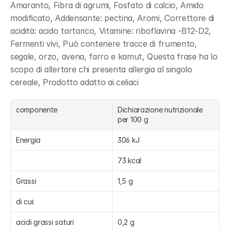
Amaranto, Fibra di agrumi, Fosfato di calcio, Amido 
modificato, Addensante: pectina, Aromi, Correttore di 
acidità: acido tartarico, Vitamine: riboflavina -B12-D2, 
Fermenti vivi, Può contenere tracce di frumento, 
segale, orzo, avena, farro e kamut, Questa frase ha lo 
scopo di allertare chi presenta allergia al singolo 
cereale, Prodotto adatto ai celiaci
componente
Dichiarazione nutrizionale 
per 100 g
Energia
306 kJ
73 kcal
Grassi
1,5 g
di cui:
acidi grassi saturi
0,2 g