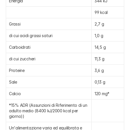
Energia
344 kJ
99 kcal
Grassi
2,7 g
di cui acidi grassi saturi
1,0 g
Carboidrati
14,5 g
di cui zuccheri
11,3 g
Proteine
3,6 g
Sale
0,13 g
Calcio
120 mg*
*15% ADR (Assunzioni di Riferimento di un 
adulto medio (8400 kJ/2000 kcal per 
giorno))
Un'alimentazione varia ed equilibrata e 