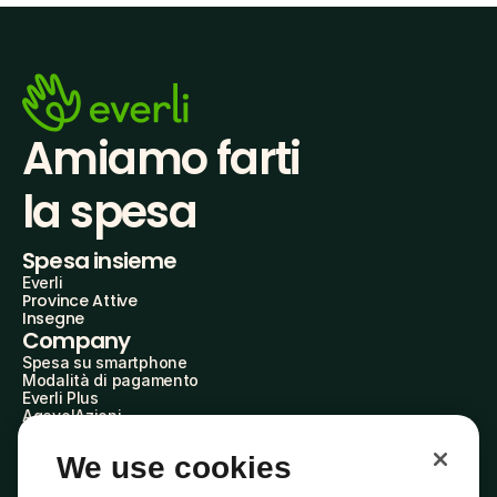
Amiamo farti
la spesa
Spesa insieme
Everli
Province Attive
Insegne
Company
Spesa su smartphone
Modalità di pagamento
Everli Plus
AgevolAzioni
Diventa Partner
Advertise with Us
We use cookies
Everli Shoppers
About Us