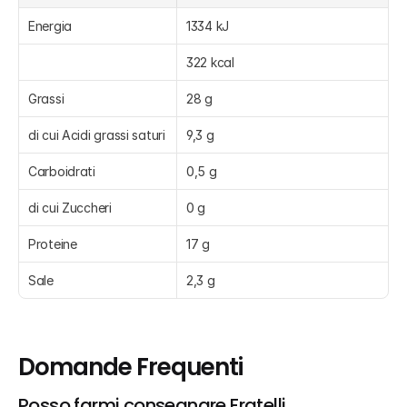
Energia
1334 kJ
322 kcal
Grassi
28 g
di cui Acidi grassi saturi
9,3 g
Carboidrati
0,5 g
di cui Zuccheri
0 g
Proteine
17 g
Sale
2,3 g
Domande Frequenti
Posso farmi consegnare Fratelli 