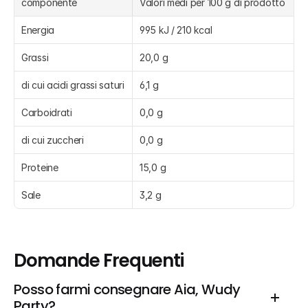
componente
Valori medi per 100 g di prodotto
Energia
995 kJ / 210 kcal
Grassi
20,0 g
di cui acidi grassi saturi
6,1 g
Carboidrati
0,0 g
di cui zuccheri
0,0 g
Proteine
15,0 g
Sale
3,2 g
Domande Frequenti
Posso farmi consegnare Aia, Wudy 
Party?