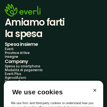
Amiamo farti
la spesa
Spesa insieme
Everli
Province Attive
Insegne
Company
Spesa su smartphone
Modalità di pagamento
Everli Plus
AgevolAzioni
Diventa Partner
Advertise with Us
Everli Shoppers
We use cookies
About Us
Scopri chi siamo
Everli News
We use first- and third-party cookies to understand how you
Domande frequenti