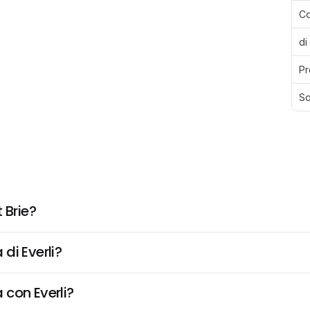
Ca
di
Pr
Sa
 Brie?
di Everli?
 con Everli?