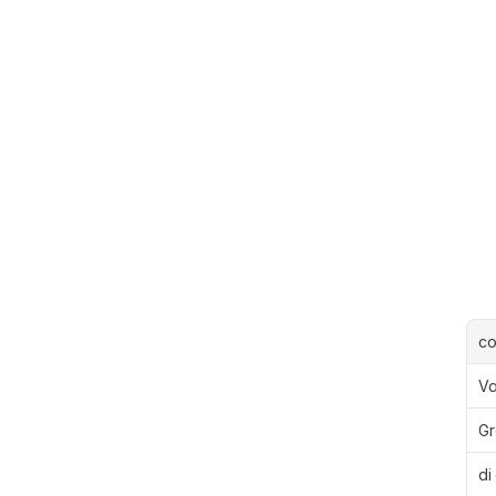
c
Va
Gr
di