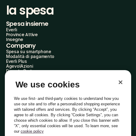
la spesa
Spesa insieme
Everli
Province Attive
Insegne
Company
Spesa su smartphone
Modalità di pagamento
Everli Plus
AgevolAzioni
Diventa Partner
Advertise with Us
Everli Shoppers
We use cookies
About Us
Scopri chi siamo
Everli News
We use first- and third-party cookies to understand how you
Domande frequenti
use our site and to offer a personalized shopping experience
Lavora con noi
with tailored offers and services. By clicking “Accept”, you
Diventa Shopper
agree to all cookies. By clicking “Cookie Settings”, you can
Investitori
choose which cookies to allow. If you close this banner with
Privacy
Cookie
Preferenze Cookie
“X”, only essential cookies will be used. To learn more, see
Termini e Condizioni
Codice Etico
our
cookie policy
Indirizzo PEC: everli@pec.it - indirizzo DPO: dpo@everli.com