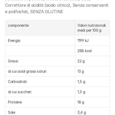
Correttore di acidità (acido citrico), Senza conservanti 
e polifosfati, SENZA GLUTINE
componente
Valori nutrizionali 
medi per 100 g
Energia
1199 kJ
288 kcal
Grassi
22 g
di cui acidi grassi saturi
13 g
Carboidrati
1,5 g
di cui zuccheri
1,5 g
Proteine
18 g
Sale
3,4 g