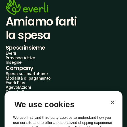
Amiamo farti
la spesa
Spesa insieme
Everli
Province Attive
Insegne
Company
Spesa su smartphone
Modalità di pagamento
Everli Plus
AgevolAzioni
Diventa Partner
Advertise with Us
Everli Shoppers
We use cookies
About Us
Scopri chi siamo
Everli News
We use first- and third-party cookies to understand how you
Domande frequenti
use our site and to offer a personalized shopping experience
Lavora con noi