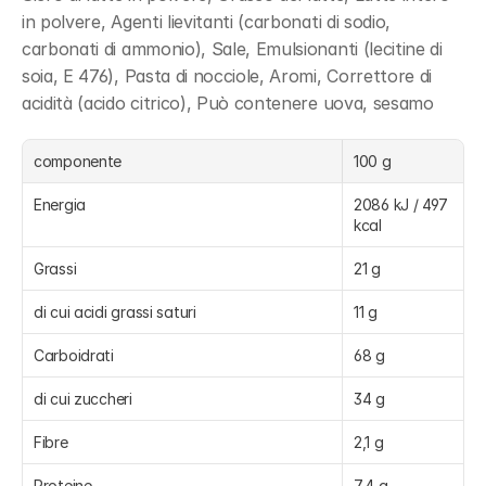
in polvere, Agenti lievitanti (carbonati di sodio, 
carbonati di ammonio), Sale, Emulsionanti (lecitine di 
soia, E 476), Pasta di nocciole, Aromi, Correttore di 
acidità (acido citrico), Può contenere uova, sesamo
componente
100 g
Energia
2086 kJ / 497 
kcal
Grassi
21 g
di cui acidi grassi saturi
11 g
Carboidrati
68 g
di cui zuccheri
34 g
Fibre
2,1 g
Proteine
7,4 g