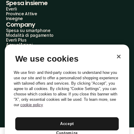
Spesa insieme
Everli
Province Attive
Insegne
Company
Spesa su smartphone
Modalità di pagamento
Everli Plus
AgevolAzioni
Diventa Partner
Advertise with Us
We use cookies
Everli Shoppers
About Us
Scopri chi siamo
We use first- and third-party cookies to understand how you
Everli News
use our site and to offer a personalized shopping experience
Domande frequenti
with tailored offers and services. By clicking “Accept”, you
Lavora con noi
agree to all cookies. By clicking “Cookie Settings”, you can
Diventa Shopper
choose which cookies to allow. If you close this banner with
Investitori
“X”, only essential cookies will be used. To learn more, see
Privacy
Cookie
Preferenze Cookie
Termini e Condizioni
Codice Etico
our
cookie policy
Copyright © 2014-2026 Everli Global Inc.
Italiano
Accept
Customize