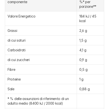
componente
%* per 
porzione**
Valore Energetico
184 kJ / 45 
kcal
Grassi
2,6 g
di cui saturi
1,5 g
Carboidrati
4,1 g
di cui zuccheri
0,9 g
Fibre
0,5 g
Proteine
1 g
Sale
0,88 g
* % delle assunzioni di riferimento di un 
adulto medio (8400 kJ / 2000 kcal)