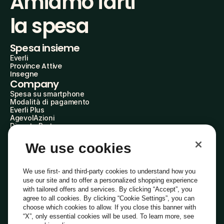
Amiamo farti
la spesa
Spesa insieme
Everli
Province Attive
Insegne
Company
Spesa su smartphone
Modalità di pagamento
Everli Plus
AgevolAzioni
Diventa Partner
Advertise with Us
Everli Shoppers
We use cookies
About Us
Scopri chi siamo
Everli News
We use first- and third-party cookies to understand how you
Domande frequenti
use our site and to offer a personalized shopping experience
Lavora con noi
with tailored offers and services. By clicking “Accept”, you
Diventa Shopper
agree to all cookies. By clicking “Cookie Settings”, you can
Investitori
choose which cookies to allow. If you close this banner with
Privacy
Cookie
Preferenze Cookie
“X”, only essential cookies will be used. To learn more, see
Termini e Condizioni
Codice Etico