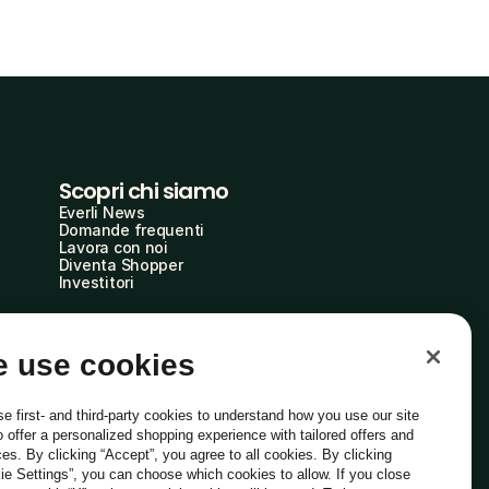
Scopri chi siamo
Everli News
Domande frequenti
Lavora con noi
Diventa Shopper
Investitori
 use cookies
e first- and third-party cookies to understand how you use our site
o offer a personalized shopping experience with tailored offers and
ces. By clicking “Accept”, you agree to all cookies. By clicking
ie Settings”, you can choose which cookies to allow. If you close