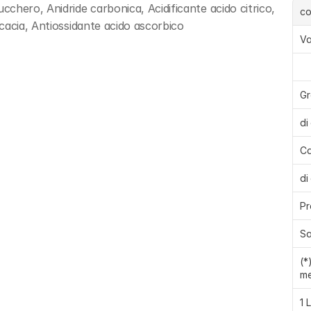
hero, Anidride carbonica, Acidificante acido citrico, 
c
cacia, Antiossidante acido ascorbico
Va
Gr
di
Ca
di
Pr
Sa
(*
me
1 