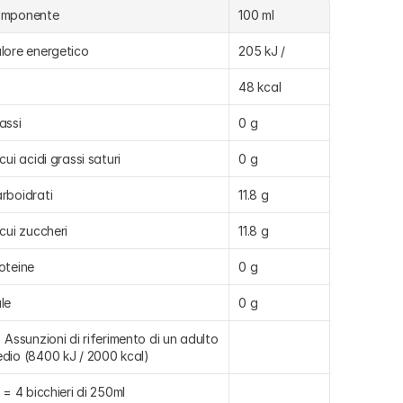
omponente
100 ml
lore energetico
205 kJ /
48 kcal
assi
0 g
 cui acidi grassi saturi
0 g
rboidrati
11.8 g
 cui zuccheri
11.8 g
oteine
0 g
le
0 g
) Assunzioni di riferimento di un adulto 
dio (8400 kJ / 2000 kcal)
L = 4 bicchieri di 250ml