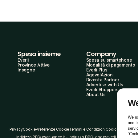
Spesa insieme
Company
Everli
Spesa su smartphone
Province Attive
Modalità di pagamento
Insegne
Everli Plus
AgevolAzioni
Diventa Partner
Advertise with Us
Everli Shoppers
About Us
We
We us
and t
servi
Privacy
Cookie
Preferenze Cookie
Termini e Condizioni
Codice Etico
“Cook
Indirizzo PEC: everli@pec.it - indirizzo DPO: dpo@everli.com