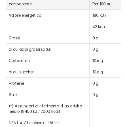
componente
Per 100 ml
Valore energetico
180 kJ /
42 kcal
Grassi
0 g
di cui acidi grassi saturi
0 g
Carboidrati
10.6 g
di cui zuccheri
10.6 g
Proteine
0 g
Sale
0 g
(*) Assunzioni di riferimento di un adulto 
medio (8400 kJ / 2000 kcal)
1.75 L = 7 bicchieri di 250 ml