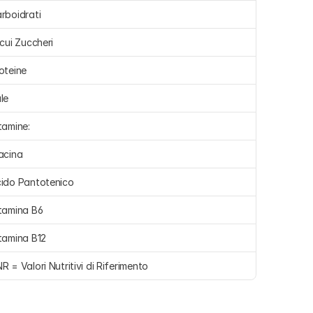
rboidrati 
 cui Zuccheri 
oteine 
le 
tamine:
acina 
ido Pantotenico 
tamina B6 
tamina B12 
R = Valori Nutritivi di Riferimento