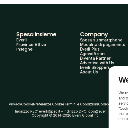
Spesa insieme
Company
Everli
Spesa su smartphone
Province Attive
Modalità di pagamento
Insegne
Everli Plus
AgevolAzioni
Diventa Partner
Advertise with Us
Everli Shoppers
About Us
We
We us
and t
servi
Privacy
Cookie
Preferenze Cookie
Termini e Condizioni
Codice Etico
“Cook
Indirizzo PEC: everli@pec.it - indirizzo DPO: dpo@everli.com
this 
Copyright © 2014-2026 Everli Global Inc.
see 