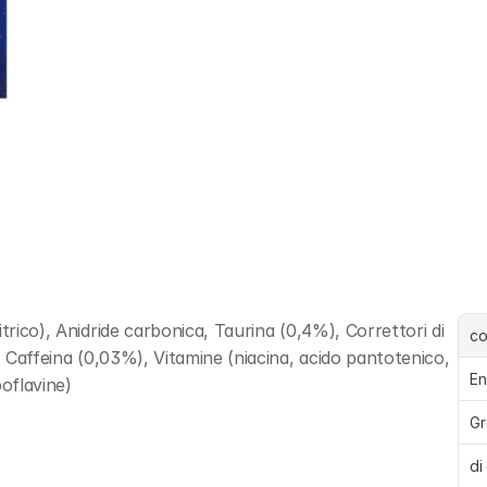
trico), Anidride carbonica, Taurina (0,4%), Correttori di 
c
, Caffeina (0,03%), Vitamine (niacina, acido pantotenico, 
En
boflavine)
Gr
di