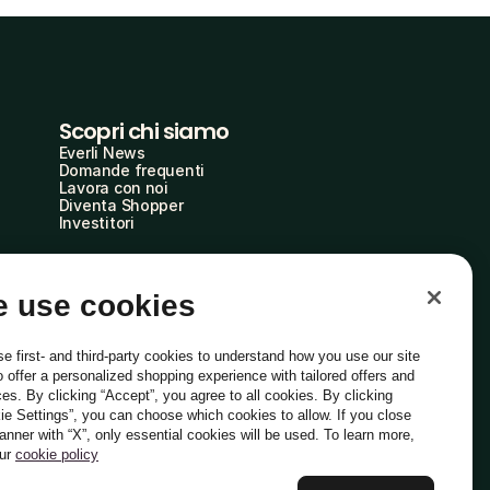
Scopri chi siamo
Everli News
Domande frequenti
Lavora con noi
Diventa Shopper
Investitori
 use cookies
e first- and third-party cookies to understand how you use our site
o offer a personalized shopping experience with tailored offers and
ces. By clicking “Accept”, you agree to all cookies. By clicking
ie Settings”, you can choose which cookies to allow. If you close
Italiano
banner with “X”, only essential cookies will be used. To learn more,
our
cookie policy