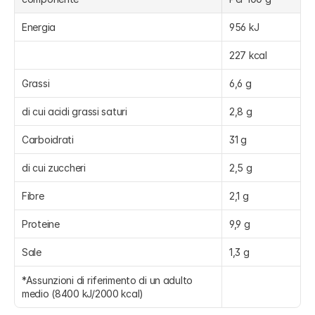
Energia
956 kJ
227 kcal
Grassi
6,6 g
di cui acidi grassi saturi
2,8 g
Carboidrati
31 g
di cui zuccheri
2,5 g
Fibre
2,1 g
Proteine
9,9 g
Sale
1,3 g
*Assunzioni di riferimento di un adulto 
medio (8400 kJ/2000 kcal)