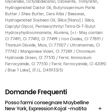
Glycerides, Octyldodecanol, Ozokerite, Trimyristin, 
Hydrogenated Castor Oil, Butyrospermum Parkii 
Butter / Shea Butter, Cera Alba / Beeswax, 
Hydrogenated Soybean Oil, Silica [Nano] / Silica, 
Caprylyl Glycol, Pentaerythrityl Tetra-Di-T-Butyl 
Hydroxyhydrocinnamate, Alumina, [+/- May contain: 
CI 77491, CI 77492, CI 77499 / Iron Oxides, CI 77891 / 
Titanium Dioxide, Mica, CI 77007 / Ultramarines, CI 
77742 / Manganese Violet, CI 77289 / Chromium 
Hydroxide Green, CI 77510 / Ferric Ammonium 
Ferrocyanide, CI 77510 / Ferric Ferrocyanide, CI 42090 
/ Blue 1 Lake], (F.I.L. D45933/5)
Domande Frequenti
Posso farmi consegnare Maybelline 
New York, Expression Kajal -matita 