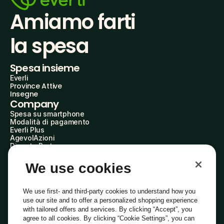
Amiamo farti
la spesa
Spesa insieme
Everli
Province Attive
Insegne
Company
Spesa su smartphone
Modalità di pagamento
Everli Plus
AgevolAzioni
Diventa Partner
Advertise with Us
Everli Shoppers
We use cookies
About Us
Scopri chi siamo
Everli News
We use first- and third-party cookies to understand how you
Domande frequenti
use our site and to offer a personalized shopping experience
Lavora con noi
with tailored offers and services. By clicking “Accept”, you
Diventa Shopper
agree to all cookies. By clicking “Cookie Settings”, you can
Investitori