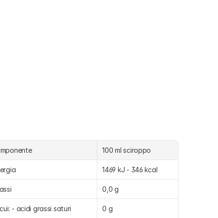
omponente
100 ml sciroppo
ergia
1469 kJ - 346 kcal
assi
0,0 g
 cui: - acidi grassi saturi
0 g