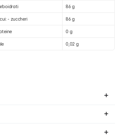
rboidrati
86 g
 cui: - zuccheri
86 g
oteine
0 g
le
0,02 g