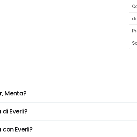
Ca
di
Pr
Sa
r, Menta?
di Everli?
 con Everli?