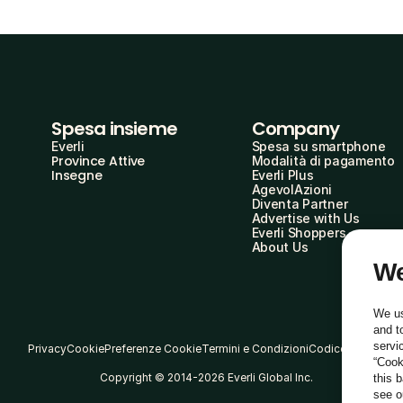
Spesa insieme
Company
Everli
Spesa su smartphone
Province Attive
Modalità di pagamento
Insegne
Everli Plus
AgevolAzioni
Diventa Partner
Advertise with Us
Everli Shoppers
About Us
We
We us
and t
servi
Privacy
Cookie
Preferenze Cookie
Termini e Condizioni
Codice Etico
“Cook
Copyright © 2014-2026 Everli Global Inc.
this 
see 