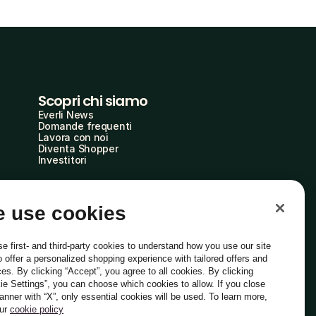
Scopri chi siamo
Everli News
Domande frequenti
Lavora con noi
Diventa Shopper
Investitori
 use cookies
e first- and third-party cookies to understand how you use our site
o offer a personalized shopping experience with tailored offers and
ces. By clicking “Accept”, you agree to all cookies. By clicking
ie Settings”, you can choose which cookies to allow. If you close
Italiano
banner with “X”, only essential cookies will be used. To learn more,
our
cookie policy