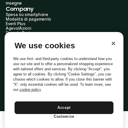
Insegne
Company
Spesa su smartphone
Modalità di pagamento
Everli Plus
AgevolAzioni
Diventa Partner
Advertise with Us
Everli Shoppers
We use cookies
About Us
Scopri chi siamo
Everli News
We use first- and third-party cookies to understand how you
Domande frequenti
use our site and to offer a personalized shopping experience
Lavora con noi
with tailored offers and services. By clicking “Accept”, you
Diventa Shopper
agree to all cookies. By clicking “Cookie Settings”, you can
Investitori
choose which cookies to allow. If you close this banner with
Privacy
Cookie
Preferenze Cookie
“X”, only essential cookies will be used. To learn more, see
Termini e Condizioni
Codice Etico
our
cookie policy
Indirizzo PEC: everli@pec.it - indirizzo DPO: dpo@everli.com
Copyright © 2014-2026 Everli Global Inc.
Italiano
Accept
Customize
1
Aggiungi Al Carrello