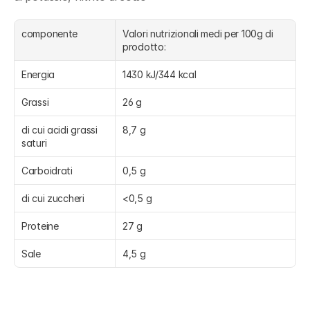
componente
Valori nutrizionali medi per 100g di 
prodotto:
Energia
1430 kJ/344 kcal
Grassi
26 g
di cui acidi grassi 
8,7 g
saturi
Carboidrati
0,5 g
di cui zuccheri
<0,5 g
Proteine
27 g
Sale
4,5 g