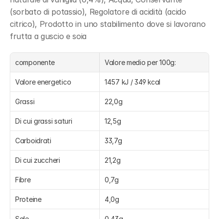
(sorbato di potassio), Regolatore di acidità (acido 
citrico), Prodotto in uno stabilimento dove si lavorano 
frutta a guscio e soia
componente
Valore medio per 100g:
Valore energetico
1457 kJ / 349 kcal
Grassi
22,0g
Di cui grassi saturi
12,5g
Carboidrati
33,7g
Di cui zuccheri
21,2g
Fibre
0,7g
Proteine
4,0g
Sale
0,43g