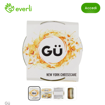
Accedi
Gü