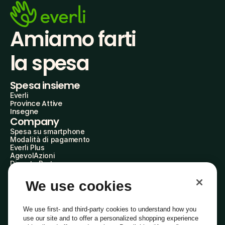
Amiamo farti
la spesa
Spesa insieme
Everli
Province Attive
Insegne
Company
Spesa su smartphone
Modalità di pagamento
Everli Plus
AgevolAzioni
Diventa Partner
Advertise with Us
Everli Shoppers
We use cookies
About Us
Scopri chi siamo
Everli News
We use first- and third-party cookies to understand how you
Domande frequenti
use our site and to offer a personalized shopping experience
Lavora con noi