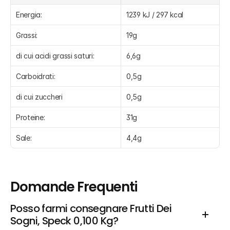
Energia:
1239 kJ / 297 kcal
Grassi:
19g
di cui acidi grassi saturi:
6,6g
Carboidrati:
0,5g
di cui zuccheri
0,5g
Proteine:
31g
Sale:
4,4g
Domande Frequenti
Posso farmi consegnare Frutti Dei 
Sogni, Speck 0,100 Kg?