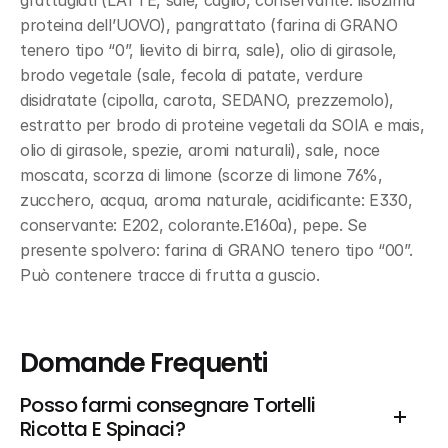
grattugiati (LATTE, sale, caglio, conservante: lisozima 
proteina dell’UOVO), pangrattato (farina di GRANO 
tenero tipo “0”, lievito di birra, sale), olio di girasole, 
brodo vegetale (sale, fecola di patate, verdure 
disidratate (cipolla, carota, SEDANO, prezzemolo), 
estratto per brodo di proteine vegetali da SOIA e mais, 
olio di girasole, spezie, aromi naturali), sale, noce 
moscata, scorza di limone (scorze di limone 76%, 
zucchero, acqua, aroma naturale, acidificante: E330, 
conservante: E202, colorante.E160a), pepe. Se 
presente spolvero: farina di GRANO tenero tipo “00”. 
Può contenere tracce di frutta a guscio.
Domande Frequenti
Posso farmi consegnare Tortelli 
Ricotta E Spinaci?