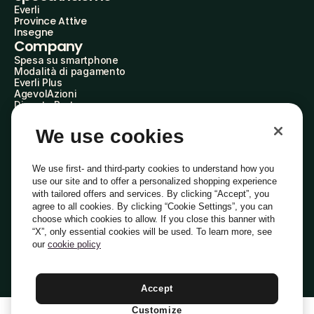
Everli
Province Attive
Insegne
Company
Spesa su smartphone
Modalità di pagamento
Everli Plus
AgevolAzioni
Diventa Partner
Advertise with Us
Everli Shoppers
We use cookies
About Us
Scopri chi siamo
Everli News
We use first- and third-party cookies to understand how you
Domande frequenti
use our site and to offer a personalized shopping experience
Lavora con noi
with tailored offers and services. By clicking “Accept”, you
Diventa Shopper
agree to all cookies. By clicking “Cookie Settings”, you can
Investitori
choose which cookies to allow. If you close this banner with
Privacy
Cookie
Preferenze Cookie
“X”, only essential cookies will be used. To learn more, see
Termini e Condizioni
Codice Etico
our
cookie policy
Indirizzo PEC: everli@pec.it - indirizzo DPO: dpo@everli.com
Copyright © 2014-2026 Everli Global Inc.
Italiano
Accept
Customize