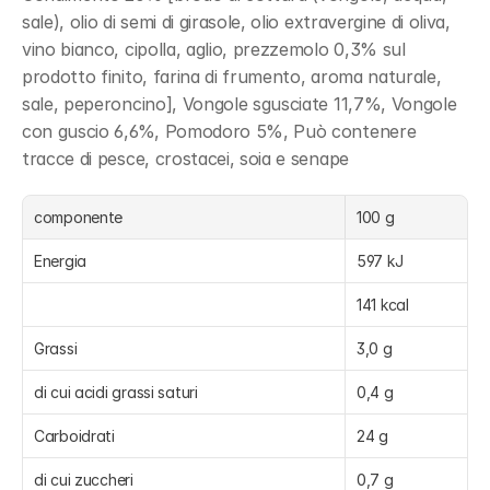
sale), olio di semi di girasole, olio extravergine di oliva, 
vino bianco, cipolla, aglio, prezzemolo 0,3% sul 
prodotto finito, farina di frumento, aroma naturale, 
sale, peperoncino], Vongole sgusciate 11,7%, Vongole 
con guscio 6,6%, Pomodoro 5%, Può contenere 
tracce di pesce, crostacei, soia e senape
componente
100 g
Energia
597 kJ
141 kcal
Grassi
3,0 g
di cui acidi grassi saturi
0,4 g
Carboidrati
24 g
di cui zuccheri
0,7 g