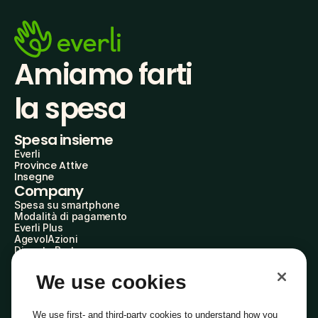
Amiamo farti
la spesa
Spesa insieme
Everli
Province Attive
Insegne
Company
Spesa su smartphone
Modalità di pagamento
Everli Plus
AgevolAzioni
Diventa Partner
Advertise with Us
Everli Shoppers
We use cookies
About Us
Scopri chi siamo
Everli News
We use first- and third-party cookies to understand how you