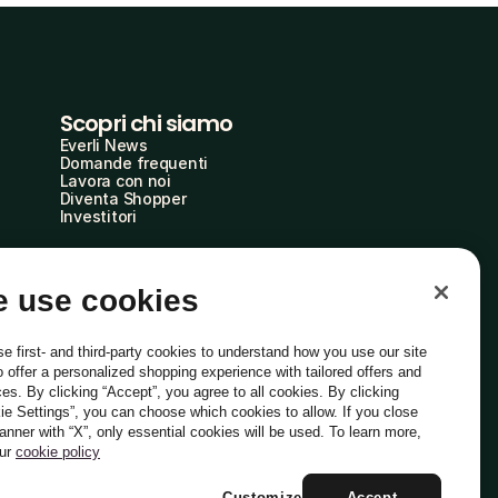
Scopri chi siamo
Everli News
Domande frequenti
Lavora con noi
Diventa Shopper
Investitori
 use cookies
e first- and third-party cookies to understand how you use our site
o offer a personalized shopping experience with tailored offers and
ces. By clicking “Accept”, you agree to all cookies. By clicking
ie Settings”, you can choose which cookies to allow. If you close
Italiano
banner with “X”, only essential cookies will be used. To learn more,
our
cookie policy
Customize
Accept