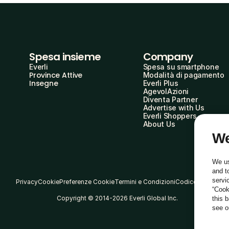
Spesa insieme
Company
Everli
Spesa su smartphone
Province Attive
Modalità di pagamento
Insegne
Everli Plus
AgevolAzioni
Diventa Partner
Advertise with Us
Everli Shoppers
About Us
We
We us
and t
servi
Privacy
Cookie
Preferenze Cookie
Termini e Condizioni
Codice Etico
“Cook
Copyright © 2014-2026 Everli Global Inc.
this 
see 