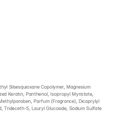
hyl Silsesquioxane Copolymer, Magnesium 
d Keratin, Panthenol, Isopropyl Myristate, 
Methylparaben, Parfum (Fragrance), Dicaprylyl 
d, Trideceth-5, Lauryl Glucoside, Sodium Sulfate