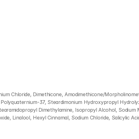
onium Chloride, Dimethicone, Amodimethicone/Morpholinomet
, Polyquaternium-37, Steardimonium Hydroxypropyl Hydrolyze
Stearamidopropyl Dimethylamine, Isopropyl Alcohol, Sodium 
de, Linalool, Hexyl Cinnamal, Sodium Chloride, Salicylic Aci