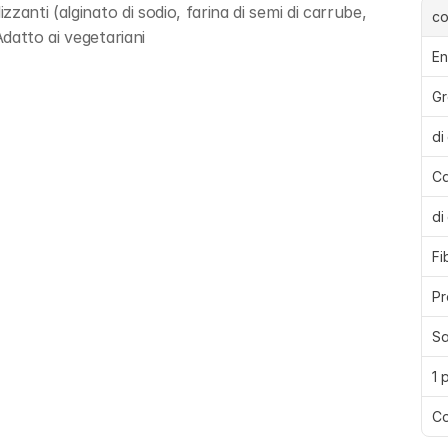
anti (alginato di sodio, farina di semi di carrube, 
c
datto ai vegetariani
En
Gr
di
Ca
di
Fi
Pr
Sa
1 
Co