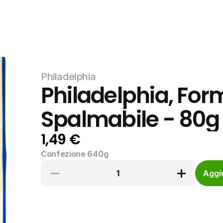
Philadelphia
Philadelphia, For
Spalmabile - 80g 
1,49 €
Confezione 640g
1
Aggiu