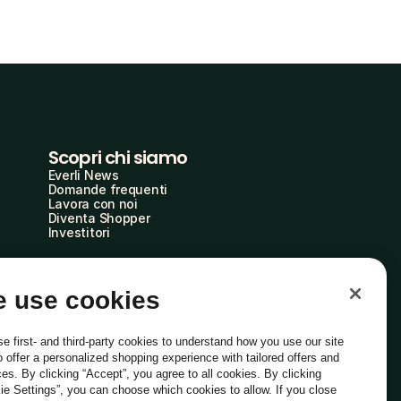
Scopri chi siamo
Everli News
Domande frequenti
Lavora con noi
Diventa Shopper
Investitori
 use cookies
e first- and third-party cookies to understand how you use our site
o offer a personalized shopping experience with tailored offers and
ces. By clicking “Accept”, you agree to all cookies. By clicking
ie Settings”, you can choose which cookies to allow. If you close