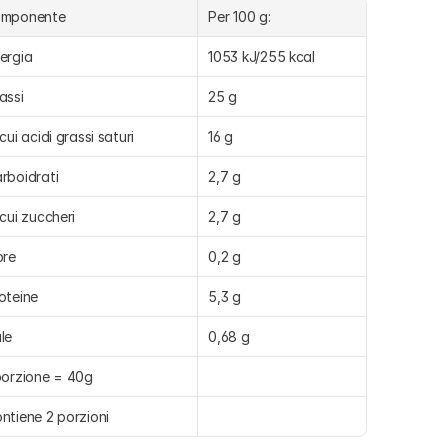
omponente
Per 100 g:
ergia
1053 kJ/255 kcal
assi
25 g
 cui acidi grassi saturi
16 g
rboidrati
2,7 g
 cui zuccheri
2,7 g
bre
0,2 g
oteine
5,3 g
le
0,68 g
porzione = 40g
ntiene 2 porzioni