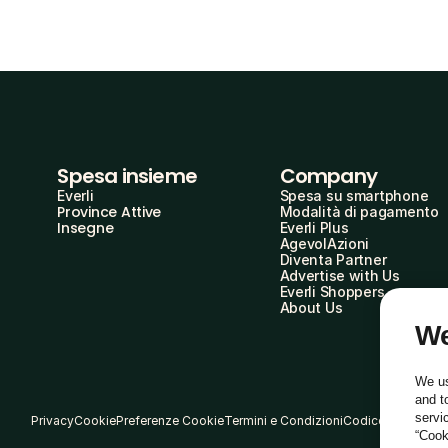
Spesa insieme
Company
Everli
Spesa su smartphone
Province Attive
Modalità di pagamento
Insegne
Everli Plus
AgevolAzioni
Diventa Partner
Advertise with Us
Everli Shoppers
About Us
We
We us
and t
servi
Privacy
Cookie
Preferenze Cookie
Termini e Condizioni
Codice Etico
“Cook