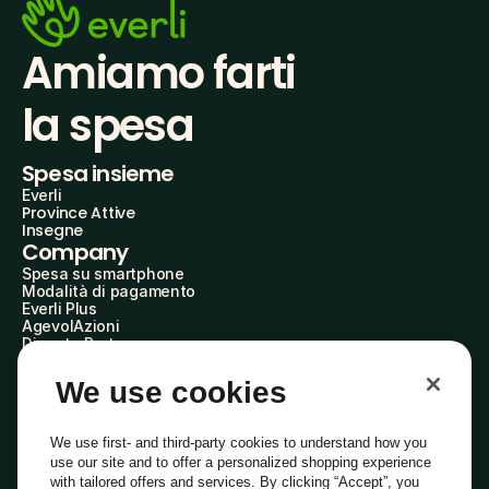
Amiamo farti
la spesa
Spesa insieme
Everli
Province Attive
Insegne
Company
Spesa su smartphone
Modalità di pagamento
Everli Plus
AgevolAzioni
Diventa Partner
Advertise with Us
Everli Shoppers
We use cookies
About Us
Scopri chi siamo
Everli News
We use first- and third-party cookies to understand how you
Domande frequenti
use our site and to offer a personalized shopping experience
Lavora con noi
with tailored offers and services. By clicking “Accept”, you