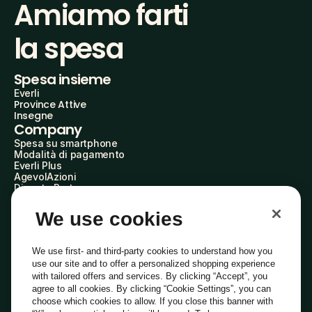
Amiamo farti
la spesa
Spesa insieme
Everli
Province Attive
Insegne
Company
Spesa su smartphone
Modalità di pagamento
Everli Plus
AgevolAzioni
Diventa Partner
Advertise with Us
Everli Shoppers
We use cookies
About Us
Scopri chi siamo
Everli News
We use first- and third-party cookies to understand how you
Domande frequenti
use our site and to offer a personalized shopping experience
Lavora con noi
with tailored offers and services. By clicking “Accept”, you
Diventa Shopper
agree to all cookies. By clicking “Cookie Settings”, you can
Investitori
choose which cookies to allow. If you close this banner with
Privacy
Cookie
Preferenze Cookie