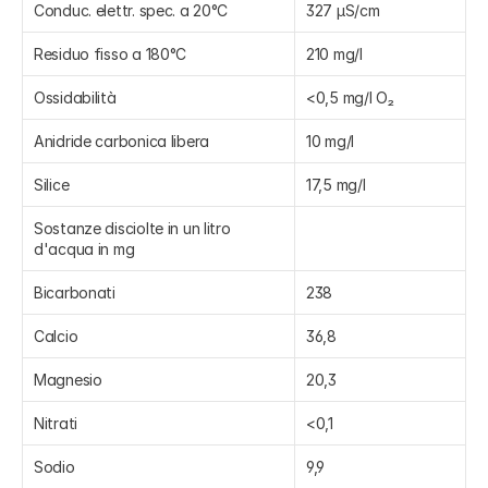
Conduc. elettr. spec. a 20°C
327 µS/cm
Residuo fisso a 180°C
210 mg/l
Ossidabilità
<0,5 mg/l O₂
Anidride carbonica libera
10 mg/l
Silice
17,5 mg/l
Sostanze disciolte in un litro 
d'acqua in mg
Bicarbonati
238
Calcio
36,8
Magnesio
20,3
Nitrati
<0,1
Sodio
9,9