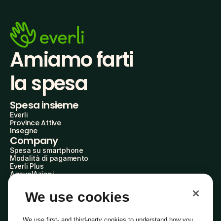
Amiamo farti
la spesa
Spesa insieme
Everli
Province Attive
Insegne
Company
Spesa su smartphone
Modalità di pagamento
Everli Plus
AgevolAzioni
Diventa Partner
Advertise with Us
We use cookies
Everli Shoppers
About Us
Scopri chi siamo
We use first- and third-party cookies to understand how you