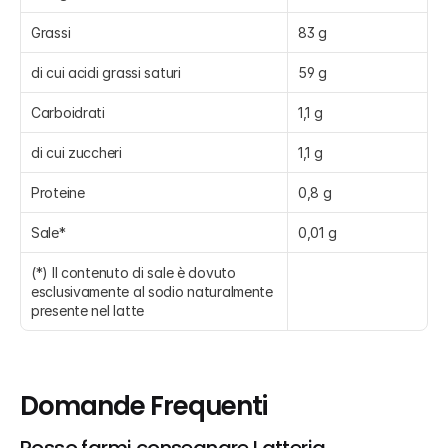
Grassi
83 g
di cui acidi grassi saturi
59 g
Carboidrati
1,1 g
di cui zuccheri
1,1 g
Proteine
0,8 g
Sale*
0,01 g
(*) Il contenuto di sale è dovuto 
esclusivamente al sodio naturalmente 
presente nel latte
Domande Frequenti