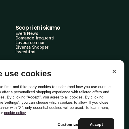
Scopri chi siamo
Everli News
Domande frequenti
Lavora con noi
Diventa Shopper
Investitori
 use cookies
e first- and third-party cookies to understand how you use our site
o offer a personalized shopping experience with tailored offers and
ces. By clicking “Accept”, you agree to all cookies. By clicking
ie Settings”, you can choose which cookies to allow. If you close
Italiano
banner with “X”, only essential cookies will be used. To learn more,
our
cookie policy
Customize
Accept