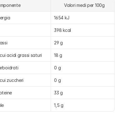
omponente
	Valori medi per 100g
ergia
1654 kJ
398 kcal
assi
29 g
 cui acidi grassi saturi
18 g
rboidrati
0 g
 cui zuccheri
0 g
oteine
33 g
le
1,5 g