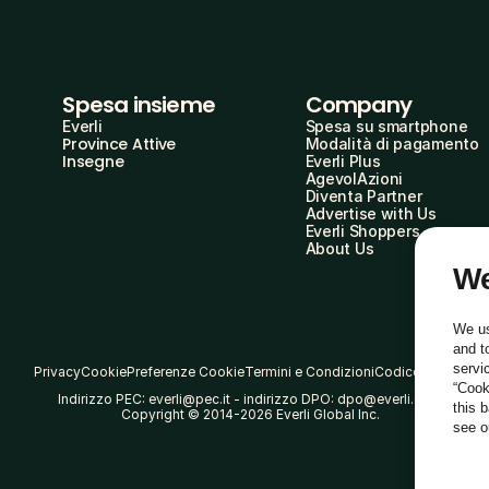
Spesa insieme
Company
Everli
Spesa su smartphone
Province Attive
Modalità di pagamento
Insegne
Everli Plus
AgevolAzioni
Diventa Partner
Advertise with Us
Everli Shoppers
About Us
We
We us
and t
servi
Privacy
Cookie
Preferenze Cookie
Termini e Condizioni
Codice Etico
“Cook
Indirizzo PEC: everli@pec.it - indirizzo DPO: dpo@everli.com
this 
Copyright © 2014-2026 Everli Global Inc.
see 