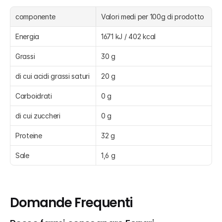
componente
Valori medi per 100g di prodotto
Energia
1671 kJ / 402 kcal
Grassi
30 g
di cui acidi grassi saturi
20 g
Carboidrati
0 g
di cui zuccheri
0 g
Proteine
32 g
Sale
1,6 g
Domande Frequenti