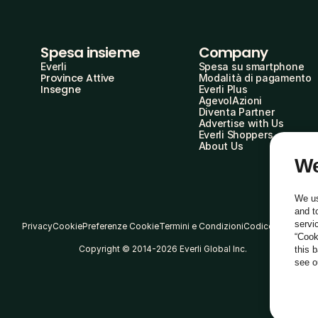
Spesa insieme
Company
Everli
Spesa su smartphone
Province Attive
Modalità di pagamento
Insegne
Everli Plus
AgevolAzioni
Diventa Partner
Advertise with Us
Everli Shoppers
About Us
We
We us
and t
servi
Privacy
Cookie
Preferenze Cookie
Termini e Condizioni
Codice Etico
“Cook
Copyright © 2014-2026 Everli Global Inc.
this 
see 