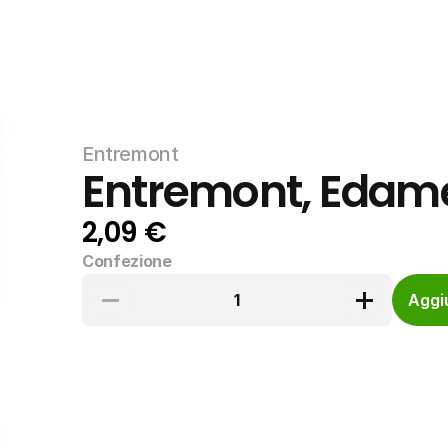
Entremont
Entremont, Edamer
2,09 €
Confezione
1
Aggiu