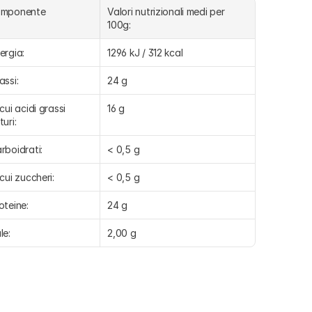
omponente
Valori nutrizionali medi per 
100g:
ergia:
1296 kJ / 312 kcal
assi:
24 g
 cui acidi grassi 
16 g
turi:
rboidrati:
< 0,5 g
 cui zuccheri:
< 0,5 g
oteine:
24 g
le:
2,00 g