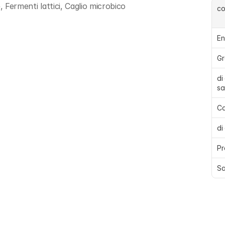
, Fermenti lattici, Caglio microbico
c
En
Gr
di
sa
Ca
di
Pr
Sa