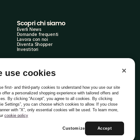
Scopri chi siamo
Everli News
Domande frequenti
Lavora con noi
Diventa Shopper
Investitori
 use cookies
e first- and third-party cookies to understand how you use our site
o offer a personalized shopping experience with tailored offers and
ces. By clicking “Accept”, you agree to all cookies. By clicking
ie Settings”, you can choose which cookies to allow. If you close
Italiano
banner with “X”, only essential cookies will be used. To learn more,
our
cookie policy
Customize
Accept